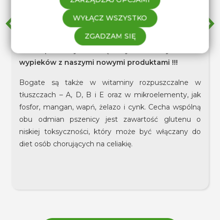
WYŁĄCZ WSZYSTKO
Nowości - Już w sprzedaży !!!
ZGADZAM SIĘ
Już w sprzedaży !!! zachęcamy do zdrowych
wypieków z naszymi nowymi produktami !!!
Bogate są także w witaminy rozpuszczalne w
tłuszczach – A, D, B i E oraz w mikroelementy, jak
fosfor, mangan, wapń, żelazo i cynk
. Cecha wspólną
obu odmian pszenicy jest zawartość glutenu o
niskiej toksyczności, który może być włączany do
diet osób chorujących na celiakię.