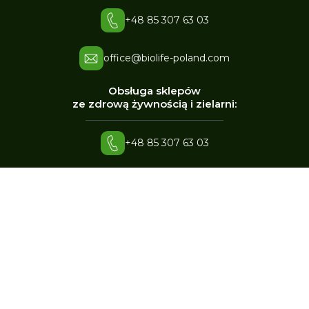
+48 85 307 63 03
office@biolife-poland.com
Obsługa sklepów
ze zdrową żywnością i zielarni:
+48 85 307 63 03
office@biolife-poland.com
Sprzedaż hurtowa,
sprzedaż sieciowa:
+48 661 847 945
p.szymczuk@biolife-poland.com