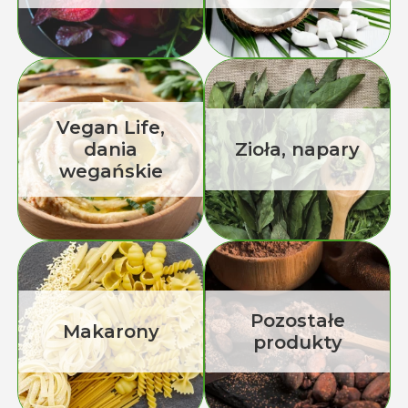
Vegan Life,
dania
Zioła, napary
wegańskie
Pozostałe
Makarony
produkty