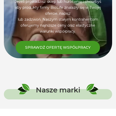
Jeżeli prowadzisz sklep lub hurotwnię i chciałbyś
aby produkty firmy BioLife znalazły się w Twojej
ofercie, napisz
lub zadzwoń. Naszym stałym kontrahentom
oferujemy najniższe ceny oraz elastyczne
warunki współpracy.
SPRAWDŹ OFERTĘ WSPÓŁPRACY
Nasze marki