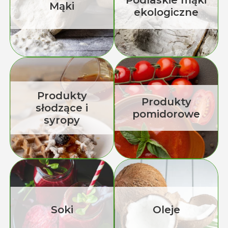
Podlaskie mąki
Mąki
ekologiczne
Produkty
Produkty
słodzące i
pomidorowe
syropy
Soki
Oleje