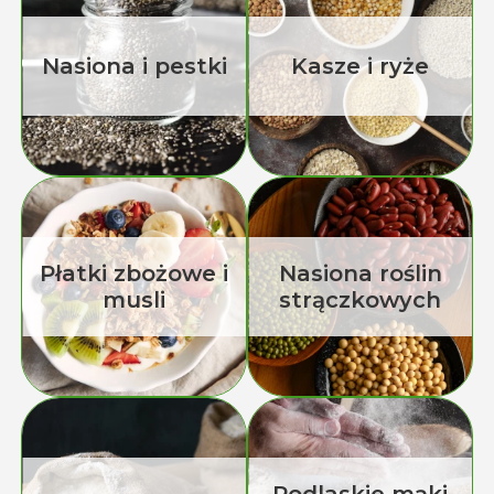
Nasiona i pestki
Kasze i ryże
Płatki zbożowe i
Nasiona roślin
musli
strączkowych