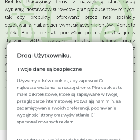
BioLife. Pracownicy firmy z największą starannością
wybierają dostawców surowców oraz producentów rolnych,
tak aby produkty oferowane przez nas spełniały
oczekiwania najbardziej wymagających klientów. Ponadto
spółka BioLife, przeszła pomyślnie proces certyfikacji i w
styczniu 2013 uzyskała certyfikat nadany przez
AGROBIOTEST. Dzięki ogromnemu zaangażowaniu oraz
Drogi Użytkowniku,
pracy całego zespołu, możemy zaproponować Państwu
wyjątkowe produkty pod marką BioLife. W każdym
Twoje dane są bezpieczne
przypadku są to produkty najwyższej jakości. Firma BioLife
systematycznie poszerza swoją ofertę, aby każdy klient
Używamy plików cookies, aby zapewnić Ci
mógł w niej znaleźć coś dla siebie.
najlepsze wrażenia na naszej stronie. Pliki cookies to
małe pliki tekstowe, które są zapisywane w Twojej
przeglądarce internetowej. Pozwalają nam m.in. na
zapamiętywanie Twoich preferencji, poprawianie
O NAS
wydajności strony oraz wyświetlanie Ci
spersonalizowanych reklam.