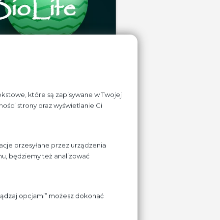
tekstowe, które są zapisywane w Twojej
ości strony oraz wyświetlanie Ci
acje przesyłane przez urządzenia
chu, będziemy też analizować
 przygotowywaniu
rządzaj opcjami” możesz dokonać
rodzenia życzymy