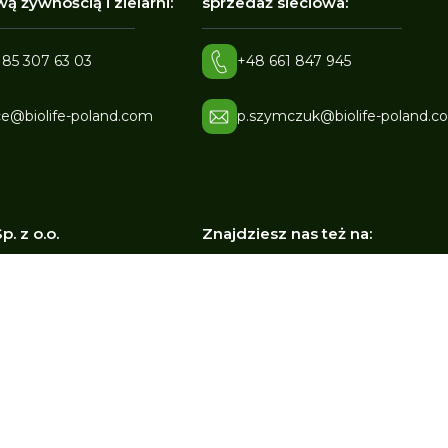
ą żywnością i zielarni:
sprzedaż sieciowa:
 85 307 63 03
+48 661 847 945
ce@biolife-poland.com
p.szymczuk@biolife-poland.c
p. z o.o.
Znajdziesz nas też na:
Miodowa 17
00 Bielsk Podlaski
 5432181241