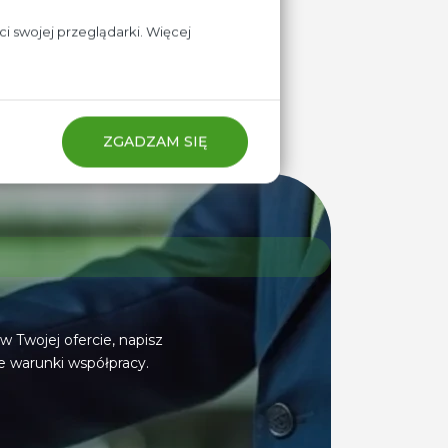
i swojej przeglądarki. Więcej
RÓĆ DO AKTUALNOŚCI
ZGADZAM SIĘ
w Twojej ofercie, napisz
 warunki współpracy.