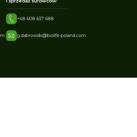
i sprzedaż surowców:
+48 608 637 688
om
g.dabrowski@biolife-poland.com