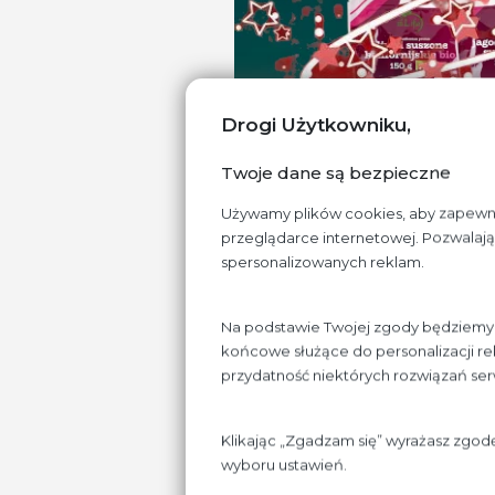
Drogi Użytkowniku,
Twoje dane są bezpieczne
Używamy plików cookies, aby zapewnić 
przeglądarce internetowej. Pozwalają 
spersonalizowanych reklam.
Na podstawie Twojej zgody będziemy p
końcowe służące do personalizacji rek
przydatność niektórych rozwiązań se
Szczególnie pol
Klikając „Zgadzam się” wyrażasz zgod
Świątecznych wy
udanych, zdrowych
wyboru ustawień.