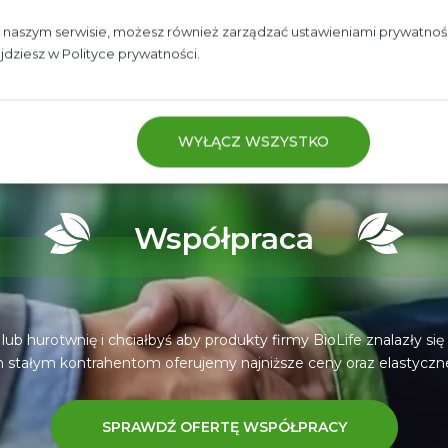
w naszym serwisie, możesz również zarządzać ustawieniami prywatnośc
ajdziesz w
Polityce prywatności.
W
WYŁĄCZ WSZYSTKO
Współpraca
 lub hurotwnię i chciałbyś aby produkty firmy BioLife znalazły się 
 stałym kontrahentom oferujemy najniższe ceny oraz elastyczne
SPRAWDŹ OFERTĘ WSPÓŁPRACY