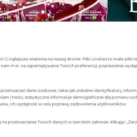
Ci najlepsze wrażenia na naszej stronie. Pliki cookies to małe pliki 
nam m.in. na zapamiętywanie Twoich preferencji, poprawianie wydajn
rzetwarzać dane osobowe, takie jak unikalne identyfikatory, inform
lam i treści, statystyczne informacje demograficzne dla pomiaru ru
Święta Bożego Narodzenia
rwisu, ich wydajność w celu poprawy zadowolenia użytkowników.
ecamy produkty firmy
BioLife
, jako podstawowy dodatek w
ę na przetwarzanie Twoich danych w szerokim zakresie. Klikając „Za
pieków i dań. W okresie nadchodzących Świąt Bożego Na
 i ekologicznych wypieków.