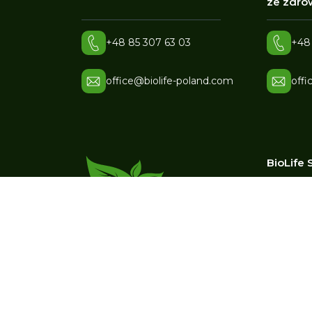
ze zdrow
+48 85 307 63 03
+48
office@biolife-poland.com
offi
BioLife S
ul. 
17-1
NIP