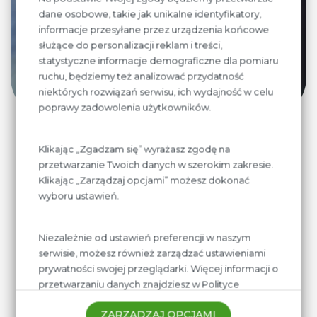
lub zadzwoń. Naszym stałym kontrahentom
dane osobowe, takie jak unikalne identyfikatory,
oferujemy najniższe ceny oraz elastyczne
informacje przesyłane przez urządzenia końcowe
służące do personalizacji reklam i treści,
warunki współpracy.
statystyczne informacje demograficzne dla pomiaru
ruchu, będziemy też analizować przydatność
SPRAWDŹ OFERTĘ WSPÓŁPRACY
niektórych rozwiązań serwisu, ich wydajność w celu
poprawy zadowolenia użytkowników.
Klikając „Zgadzam się” wyrażasz zgodę na
przetwarzanie Twoich danych w szerokim zakresie.
Klikając „Zarządzaj opcjami” możesz dokonać
wyboru ustawień.
Niezależnie od ustawień preferencji w naszym
serwisie, możesz również zarządzać ustawieniami
prywatności swojej przeglądarki. Więcej informacji o
przetwarzaniu danych znajdziesz w
Polityce
prywatności.
ZARZĄDZAJ OPCJAMI