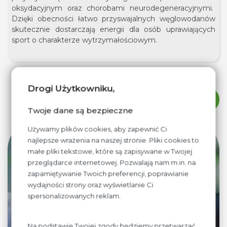
oksydacyjnym oraz chorobami neurodegeneracyjnymi.
Dzięki obecności łatwo przyswajalnych węglowodanów
skutecznie dostarczają energii dla osób uprawiających
sport o charakterze wytrzymałościowym.
Drogi Użytkowniku,
WRÓĆ DO AKTUALNOŚCI
Twoje dane są bezpieczne
Używamy plików cookies, aby zapewnić Ci
najlepsze wrażenia na naszej stronie. Pliki cookies to
Współpraca
małe pliki tekstowe, które są zapisywane w Twojej
przeglądarce internetowej. Pozwalają nam m.in. na
zapamiętywanie Twoich preferencji, poprawianie
wydajności strony oraz wyświetlanie Ci
spersonalizowanych reklam.
Jeżeli prowadzisz sklep lub hurotwnię i chciałbyś
aby produkty firmy BioLife znalazły się w Twojej
ofercie, napisz
Na podstawie Twojej zgody będziemy przetwarzać