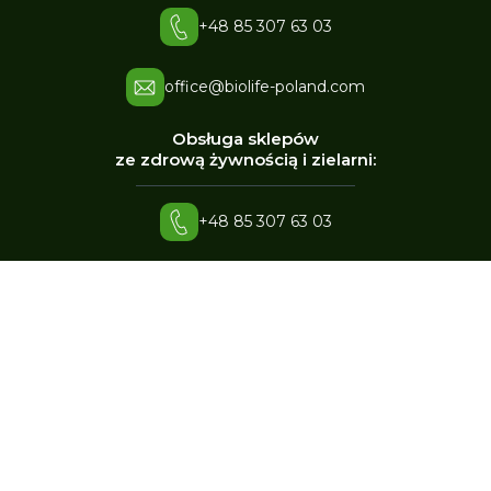
+48 85 307 63 03
office@biolife-poland.com
Obsługa sklepów
ze zdrową żywnością i zielarni:
+48 85 307 63 03
office@biolife-poland.com
Sprzedaż hurtowa,
sprzedaż sieciowa:
+48 661 847 945
p.szymczuk@biolife-poland.com