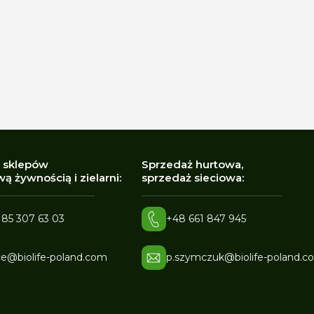
 sklepów
Sprzedaż hurtowa,
ą żywnością i zielarni:
sprzedaż sieciowa:
 85 307 63 03
+48 661 847 945
ce@biolife-poland.com
p.szymczuk@biolife-poland.c