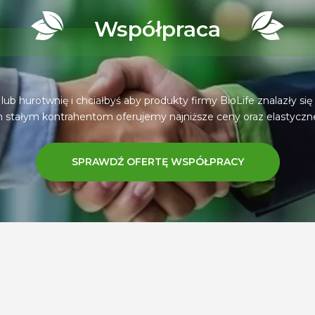
Współpraca
 lub hurotwnię i chciałbyś aby produkty firmy BioLife znalazły się 
 stałym kontrahentom oferujemy najniższe ceny oraz elastyczne
SPRAWDŹ OFERTĘ WSPÓŁPRACY