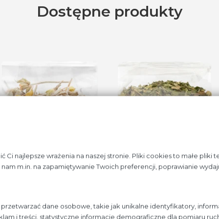
Dostępne produkty
Ci najlepsze wrażenia na naszej stronie. Pliki cookies to małe pliki 
nam m.in. na zapamiętywanie Twoich preferencji, poprawianie wydajn
rzetwarzać dane osobowe, takie jak unikalne identyfikatory, inform
lam i treści, statystyczne informacje demograficzne dla pomiaru ru