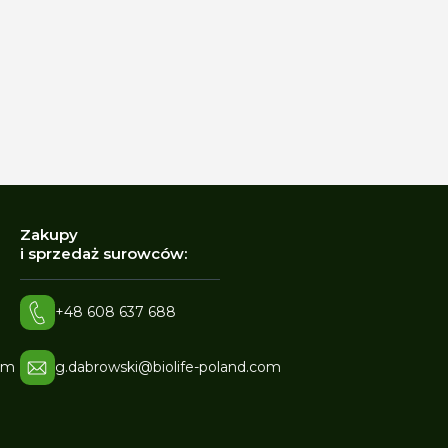
Zakupy
i sprzedaż surowców:
+48 608 637 688
om
g.dabrowski@biolife-poland.com