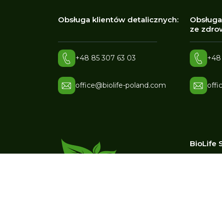
Obsługa klientów detalicznych:
Obsługa
ze zdrow
+48 85 307 63 03
+48
office@biolife-poland.com
offi
BioLife S
ul. 
17-1
NIP