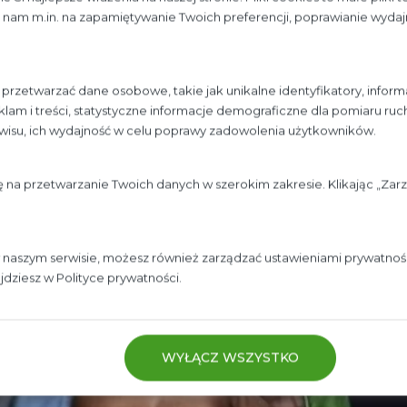
śle spożywczym jako zamiennik cukru ze względu na
nam m.in. na zapamiętywanie Twoich preferencji, poprawianie wydajn
go.
rzetwarzać dane osobowe, takie jak unikalne identyfikatory, inform
lam i treści, statystyczne informacje demograficzne dla pomiaru ru
rwisu, ich wydajność w celu poprawy zadowolenia użytkowników.
W
ę na przetwarzanie Twoich danych w szerokim zakresie. Klikając „Za
w naszym serwisie, możesz również zarządzać ustawieniami prywatnośc
Współpraca
ajdziesz w
Polityce prywatności.
WYŁĄCZ WSZYSTKO
 lub hurotwnię i chciałbyś aby produkty firmy BioLife znalazły się 
 stałym kontrahentom oferujemy najniższe ceny oraz elastyczne