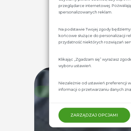
jak i w przemy
przeglądarce internetowej. Pozwalają 
próchnicotwórcze
spersonalizowanych reklam.
Na podstawie Twojej zgody będziemy p
końcowe służące do personalizacji rek
przydatność niektórych rozwiązań se
Klikając „Zgadzam się” wyrażasz zgod
wyboru ustawień.
Niezależnie od ustawień preferencji 
informacji o przetwarzaniu danych zn
ZARZĄDZAJ OPCJAMI
Jeżeli prowadzisz sklep
lub zadzwoń. Naszym