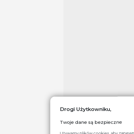
Drogi Użytkowniku,
Ksylitol fiński t
Twoje dane są bezpieczne
stosunkowo prostą
z kory brzozowej.
Używamy plików cookies, aby zapewnić 