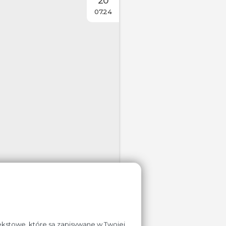
20
07.24
l produkowany jest
by wydobyć ksylany
y zarówno w kuchni
tekstowe, które są zapisywane w Twojej