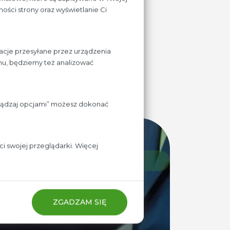
 brak działania
ości strony oraz wyświetlanie Ci
acje przesyłane przez urządzenia
chu, będziemy też analizować
RÓĆ DO AKTUALNOŚCI
rządzaj opcjami” możesz dokonać
i swojej przeglądarki. Więcej
ZGADZAM SIĘ
w Twojej ofercie, napisz
 warunki współpracy.