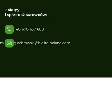
Zakupy
i sprzedaż surowców:
+48 608 637 688
om
g.dabrowski@biolife-poland.com