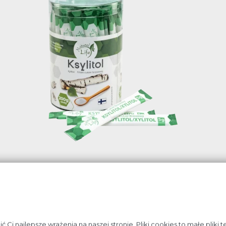
Ksylitol
o cukier brozowy pozyskiwany metodą tradycyjną. Fiński ksylito
 metodą, pozbawioną użycia kwasów czy grzybów, które miały
 Ksylitol nie fermentuje w przewodzie pokarmowym. Stosowan
Ci najlepsze wrażenia na naszej stronie. Pliki cookies to małe pliki 