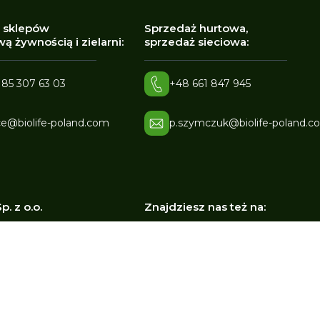
 sklepów
Sprzedaż hurtowa,
ą żywnością i zielarni:
sprzedaż sieciowa:
 85 307 63 03
+48 661 847 945
ce@biolife-poland.com
p.szymczuk@biolife-poland.c
p. z o.o.
Znajdziesz nas też na:
Miodowa 17
00 Bielsk Podlaski
 5432181241