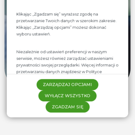
Klikając „Zgadzam się” wyrażasz zgodę na
Jeżeli prowadzisz sklep lub hurotwnię i chciałbyś
przetwarzanie Twoich danych w szerokim zakresie.
Klikając „Zarządzaj opcjami” możesz dokonać
aby produkty firmy BioLife znalazły się w Twojej
wyboru ustawień.
ofercie, napisz
lub zadzwoń. Naszym stałym kontrahentom
oferujemy najniższe ceny oraz elastyczne
Niezależnie od ustawień preferencji w naszym
warunki współpracy.
serwisie, możesz również zarządzać ustawieniami
prywatności swojej przeglądarki. Więcej informacji o
przetwarzaniu danych znajdziesz w
Polityce
SPRAWDŹ OFERTĘ WSPÓŁPRACY
prywatności.
ZARZĄDZAJ OPCJAMI
WYŁĄCZ WSZYSTKO
ZGADZAM SIĘ