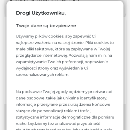
sporządzania kanapek i innych dań.
Drogi Użytkowniku,
01
Twoje dane są bezpieczne
08.24
Używamy plików cookies, aby zapewnić Ci
najlepsze wrażenia na naszej stronie. Pliki cookies to
małe pliki tekstowe, które są zapisywane w Twojej
przeglądarce internetowej. Pozwalają nam m.in. na
zapamiętywanie Twoich preferencji, poprawianie
wydajności strony oraz wyświetlanie Ci
spersonalizowanych reklam.
Na podstawie Twojej zgody będziemy przetwarzać
dane osobowe, takie jak unikalne identyfikatory,
informacje przesyłane przez urządzenia końcowe
służące do personalizacji reklam i treści,
Passaty, pomidory
statystyczne informacje demograficzne dla pomiaru
ruchu, będziemy też analizować przydatność
niektórych rozwiązań serwisu, ich wydajność w celu