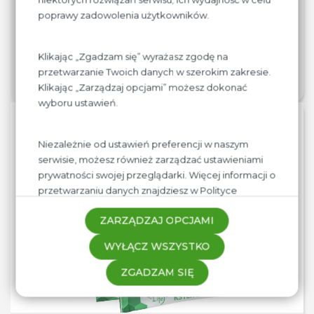
W sierpniu do grona Naszej oferty dołączyły
poprawy zadowolenia użytkowników.
ekologiczne, zarazem przepyszne passaty, pomidory
krojone i pelati. Zachecamy do wypróbowania nowych
Klikając „Zgadzam się” wyrażasz zgodę na
produktów.
przetwarzanie Twoich danych w szerokim zakresie.
Klikając „Zarządzaj opcjami” możesz dokonać
wyboru ustawień.
20
07.24
Niezależnie od ustawień preferencji w naszym
serwisie, możesz również zarządzać ustawieniami
prywatności swojej przeglądarki. Więcej informacji o
przetwarzaniu danych znajdziesz w
Polityce
prywatności.
ZARZĄDZAJ OPCJAMI
WYŁĄCZ WSZYSTKO
ZGADZAM SIĘ